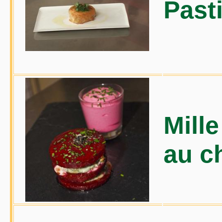
Past
Mille
au c