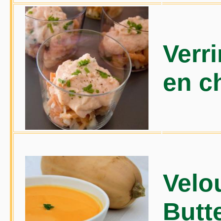
Verr
en ch
Velo
Butt