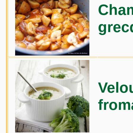
Cham
grec
Velo
from