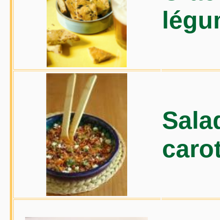
légu
Salad
caro