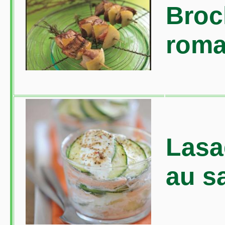
Broc
roma
Lasa
au 