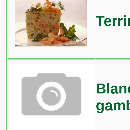
Terr
Blan
gamb