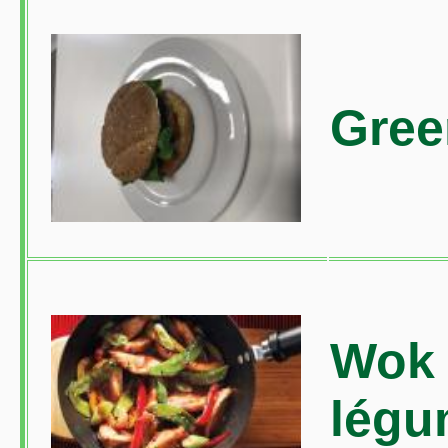
Gree
Wok 
légu