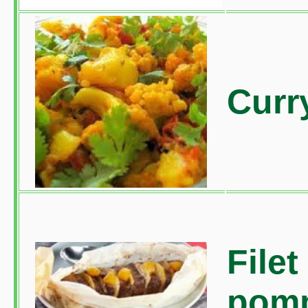
Curr
File
pomm