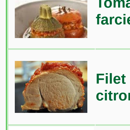
Toma
farci
File
citro