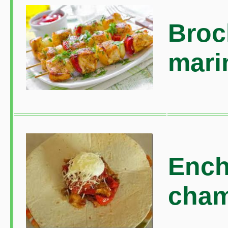
Broc
mari
Ench
cha