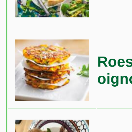
Roest
oign